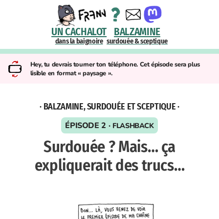
UN CACHALOT
BALZAMINE
dans la baignoire
surdouée & sceptique
Hey, tu devrais tourner ton téléphone. Cet épisode sera plus
lisible en format « paysage ».
· BALZAMINE, SURDOUÉE ET SCEPTIQUE ·
ÉPISODE 2 ·
FLASHBACK
Surdouée ? Mais… ça
expliquerait des trucs…