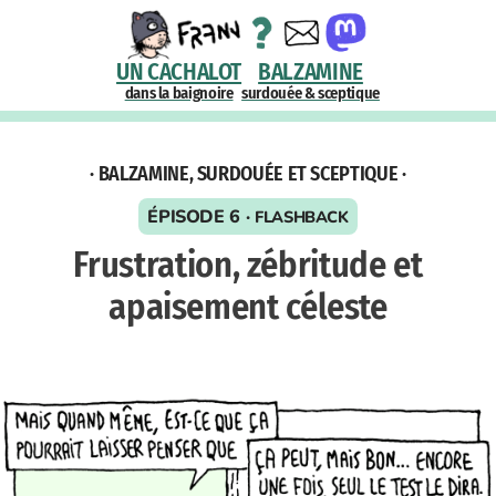
UN CACHALOT
BALZAMINE
dans la baignoire
surdouée & sceptique
· BALZAMINE, SURDOUÉE ET SCEPTIQUE ·
ÉPISODE 6 ·
FLASHBACK
Frustration, zébritude et
apaisement céleste