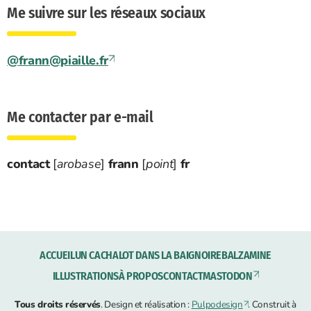
Me suivre sur les réseaux sociaux
@
frann@piaille.fr
Me contacter par e-mail
contact
[
arobase
]
frann
[
point
]
fr
ACCUEIL
UN CACHALOT DANS LA BAIGNOIRE
BALZAMINE
ILLUSTRATIONS
À PROPOS
CONTACT
MASTODON
Tous droits réservés
. Design et réalisation :
Pulpodesign
. Construit à