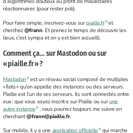
d’algorithmes douteux au profit de milliardaires
réactionnaires (pour rester poli).
Pour faire simple, inscrivez-vous sur
piaille.fr
et
cherchez
@frann
. Et prenez le temps de découvrir les
lieux, c’est sympa et on y est bien accueilli.
Comment ça… sur Mastodon ou sur
« piaille.fr » ?
Mastodon
est un réseau social composé de multiples
« îlots » qu’on appelle des
instances
ou des
serveurs
.
Piaille est l’un de ces serveurs. Ils sont connectés entre
eux : que vous soyez inscrit·e sur Piaille ou sur
une
autre instance
, vous pourrez toujours me suivre en
cherchant
@
frann@piaille.fr
.
Sur mobile, il y a une
application officielle
qui marche